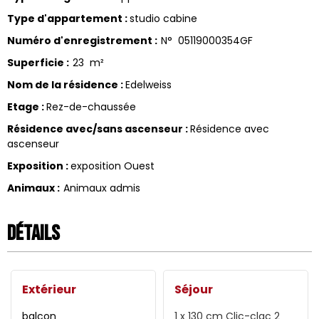
Type d'appartement
:
studio cabine
Numéro d'enregistrement
:
N°
05119000354GF
Superficie
:
23
m²
Nom de la résidence
:
Edelweiss
Etage
:
Rez-de-chaussée
Résidence avec/sans ascenseur
:
Résidence avec
ascenseur
Exposition
:
exposition Ouest
Animaux
:
Animaux admis
Détails
Extérieur
Séjour
balcon
1 x 130 cm
Clic-clac 2