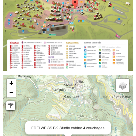
+
−
EDELWEISS B 9 Studio cabine 4 couchages