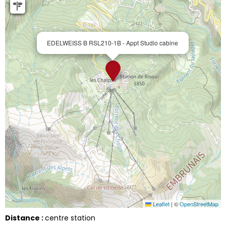
EDELWEISS B RSL210-1B - Appt Studio cabine
Leaflet
|
©
OpenStreetMap
Distance :
centre station