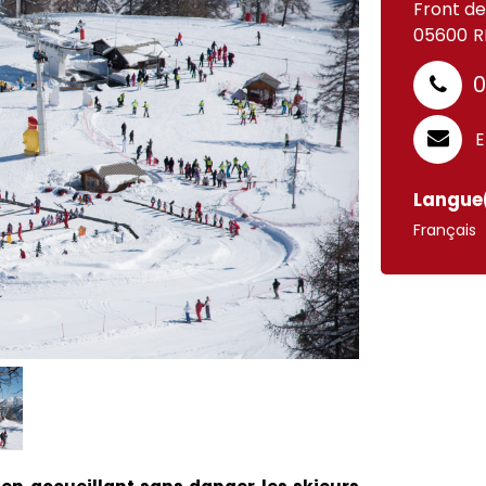
Front de
05600
R
0
E
Langue(
Français