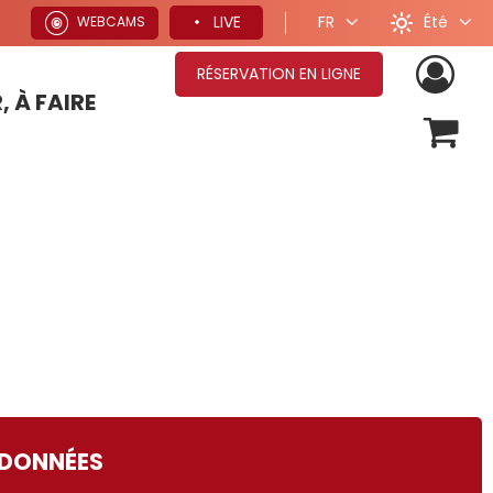
Été
LIVE
FR
WEBCAMS
RÉSERVATION EN LIGNE
, À FAIRE
OFFRES SÉJOURS HIVER
DONNÉES