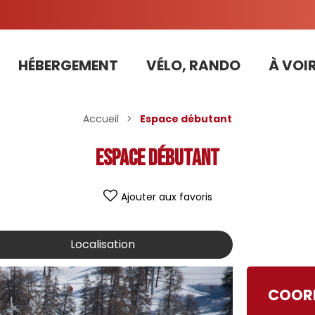
HÉBERGEMENT
VÉLO, RANDO
À VOIR
Tarifs préférentiels Risoul Résa (forfaits, parking ,matériel...)
Accueil
>
Espace débutant
Espace débutant
Ajouter aux favoris
Localisation
COOR