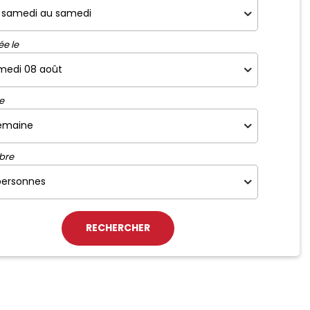
ée le
e
bre