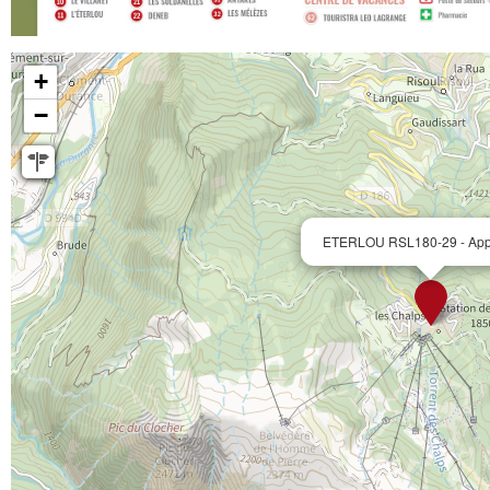
+
−
ETERLOU RSL180-29 - Appt