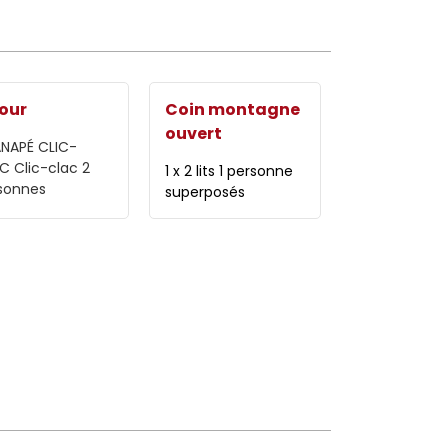
our
Coin montagne
ouvert
ANAPÉ CLIC-
AC
Clic-clac 2
1 x 2 lits 1 personne
sonnes
superposés