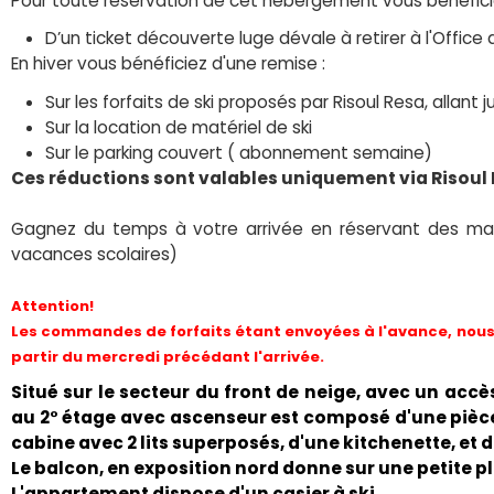
Pour toute réservation de cet hébergement vous bénéfici
D’un ticket découverte luge dévale à retirer à l'Office 
En hiver vous bénéficiez d'une remise :
Sur les forfaits de ski proposés par Risoul Resa, allant
Sur la location de matériel de ski
Sur le parking couvert ( abonnement semaine)
Ces réductions sont valables uniquement via Risoul
Gagnez du temps à votre arrivée en réservant des mai
vacances scolaires)
Attention!
Les commandes de forfaits étant envoyées à l'avance, nous 
partir du mercredi précédant l'arrivée.
Situé sur le secteur du front de neige, avec un accè
au 2° étage avec ascenseur est composé d'une pièce
cabine avec 2 lits superposés, d'une kitchenette, et 
Le balcon, en exposition nord donne sur une petite p
L'appartement dispose d'un casier à ski.