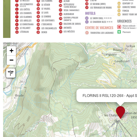
+
−
FLORINS II RSL120-26II - Appt S