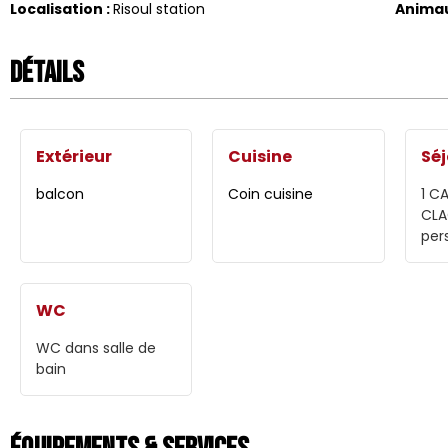
Localisation
:
Risoul station
Anima
Détails
Extérieur
Cuisine
Séj
balcon
Coin cuisine
1 C
CL
per
WC
WC dans salle de
bain