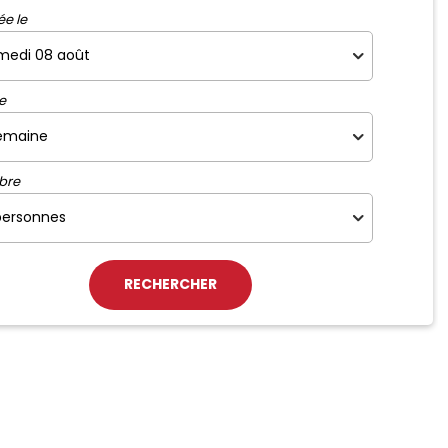
ée le
e
bre