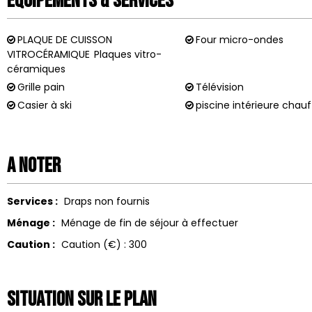
Équipements & Services
PLAQUE DE CUISSON
Four micro-ondes
VITROCÉRAMIQUE
Plaques vitro-
céramiques
Grille pain
Télévision
Casier à ski
piscine intérieure chau
A noter
Services :
Draps non fournis
Ménage :
Ménage de fin de séjour à effectuer
Caution :
Caution (€) :
300
Situation sur le Plan