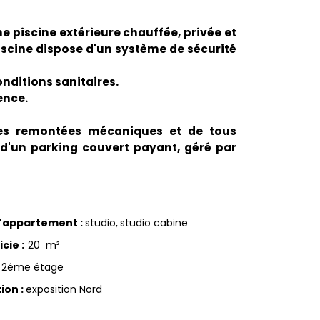
ne piscine extérieure chauffée, privée et
piscine dispose d'un système de sécurité
onditions sanitaires.
ence.
des remontées mécaniques et de tous
 d'un parking couvert payant, géré par
d'appartement
:
studio
studio cabine
icie
:
20
m²
2éme étage
tion
:
exposition Nord