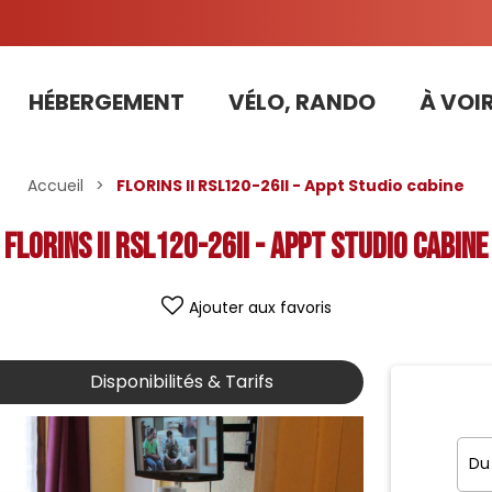
HÉBERGEMENT
VÉLO, RANDO
À VOIR
Tarifs préférentiels Risoul Résa (forfaits, parking ,matériel...)
Accueil
>
FLORINS II RSL120-26II - Appt Studio cabine
FLORINS II RSL120-26II - Appt Studio cabine
Ajouter aux favoris
Disponibilités & Tarifs