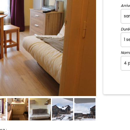
Arriv
Duré
Nom