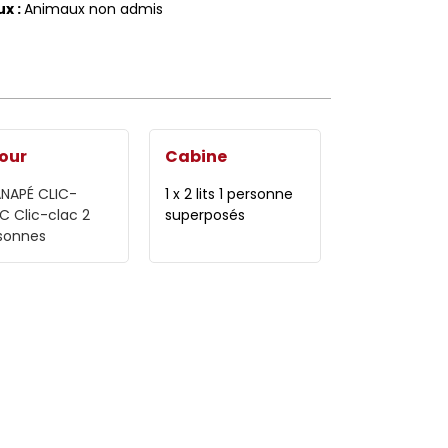
ux
:
Animaux non admis
our
Cabine
ANAPÉ CLIC-
1 x 2 lits 1 personne
AC
Clic-clac 2
superposés
sonnes