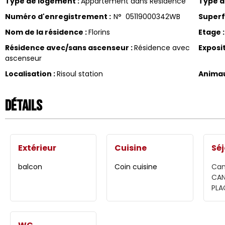
Type de logement
:
Appartement dans Résidence
Type 
Numéro d'enregistrement
:
N°
05119000342WB
Superf
Nom de la résidence
:
Florins
Etage
:
Résidence avec/sans ascenseur
:
Résidence avec
Exposi
ascenseur
Localisation
:
Risoul station
Anima
Détails
Extérieur
Cuisine
Séj
balcon
Coin cuisine
Can
CAN
PLA