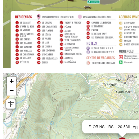
+
−
FLORINS II RSL120-53II - App