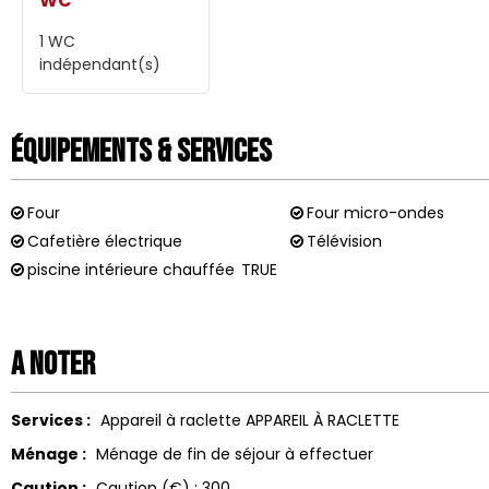
WC
1
WC
indépendant(s)
Équipements & Services
Four
Four micro-ondes
Cafetière électrique
Télévision
piscine intérieure chauffée
TRUE
A noter
Services :
Appareil à raclette
APPAREIL À RACLETTE
Ménage :
Ménage de fin de séjour à effectuer
Caution :
Caution (€) :
300