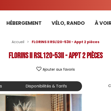
HÉBERGEMENT
VÉLO, RANDO
À VOIR
Tarifs préférentiels Risoul Résa (forfaits, parking ,matériel...)
Accueil
>
FLORINS II RSL120-53II - Appt 2 pièces
FLORINS II RSL120-53II - Appt 2 pièces
Ajouter aux favoris
is
Disponibilités & Tarifs
C