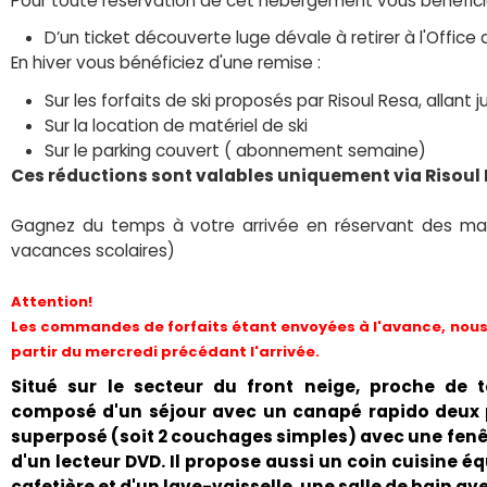
Pour toute réservation de cet hébergement vous bénéfici
D’un ticket découverte luge dévale à retirer à l'Office 
En hiver vous bénéficiez d'une remise :
Sur les forfaits de ski proposés par Risoul Resa, allant
Sur la location de matériel de ski
Sur le parking couvert ( abonnement semaine)
Ces réductions sont valables uniquement via Risoul
Gagnez du temps à votre arrivée en réservant des mai
vacances scolaires)
Attention!
Les commandes de forfaits étant envoyées à l'avance, nous 
partir du mercredi précédant l'arrivée.
Situé sur le secteur du front neige, proche de
composé d'un séjour avec un canapé rapido deux p
superposé (soit 2 couchages simples) avec une fenêtr
d'un lecteur DVD. Il propose aussi un coin cuisine é
cafetière et d'un lave-vaisselle, une salle de bain 