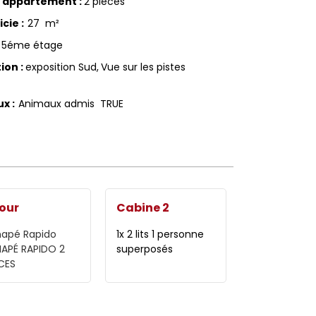
d'appartement
:
2 pièces
icie
:
27
m²
5éme étage
tion
:
exposition Sud
Vue sur les pistes
ux
:
Animaux admis
TRUE
our
Cabine 2
apé Rapido
1x 2 lits 1 personne
APÉ RAPIDO 2
superposés
CES