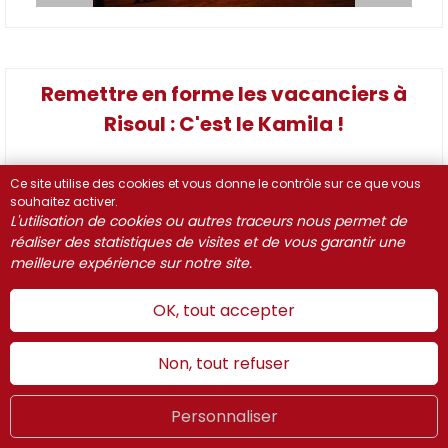
Remettre en forme les vacanciers à
Risoul : C'est le Kamila !
Ce site utilise des cookies et vous donne le contrôle sur ce que vous
souhaitez activer.
Téléchargement
L'utilisation de cookies ou autres traceurs nous permet de
réaliser des statistiques de visites et de vous garantir une
Communiqué de presse 24.02.2019
( 241.32
meilleure expérience sur notre site.
Ko )
OK, tout accepter
Non, tout refuser
Personnaliser
Été
LIVE
FR
WEBCAMS