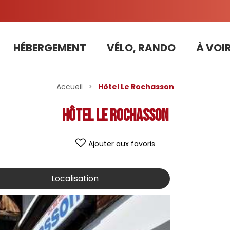
HÉBERGEMENT
VÉLO, RANDO
À VOIR
Tarifs préférentiels Risoul Résa (forfaits, parking ,matériel...)
Accueil
>
Hôtel Le Rochasson
Hôtel Le Rochasson
Ajouter aux favoris
Localisation