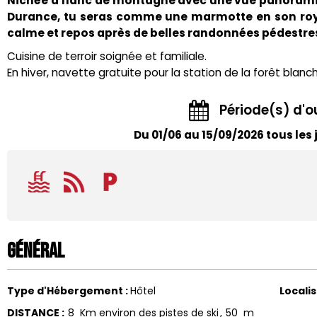
Nichée à flanc de montagne avec une vue panoramique
Durance, tu seras comme une marmotte en son ro
calme et repos après de belles randonnées pédestres,
Cuisine de terroir soignée et familiale.
En hiver, navette gratuite pour la station de la forêt blanch
Période(s) d'o
Du 01/06 au 15/09/2026 tous les 
Général
Type d'Hébergement
:
Hôtel
Locali
DISTANCE
:
8
Km environ des pistes de ski
50
m