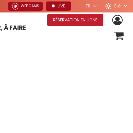
Été
LIVE
FR
WEBCAMS
RÉSERVATION EN LIGNE
, À FAIRE
OFFRES SÉJOURS HIVER