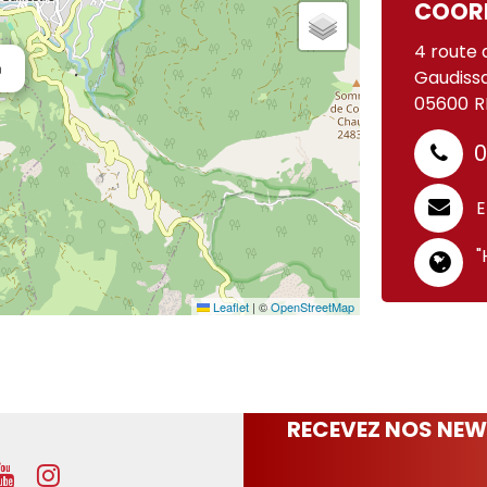
COOR
4 route 
n
Gaudiss
05600
R
0
E
"
Leaflet
|
©
OpenStreetMap
RECEVEZ NOS NEW