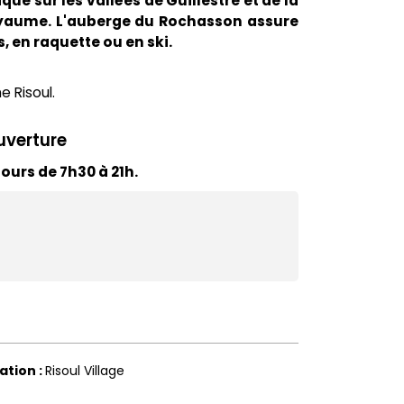
 sur les vallées de Guillestre et de la
yaume. L'auberge du Rochasson assure
 en raquette ou en ski.
e Risoul.
uverture
jours de 7h30 à 21h.
sation
:
Risoul Village