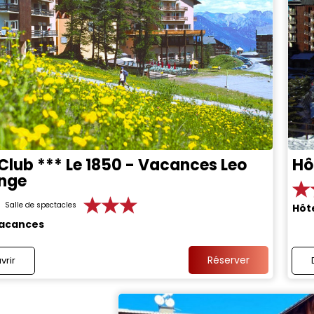
 Club *** Le 1850 - Vacances Leo
Hô
nge
Salle de spectacles
Hôt
Vacances
Réserver
vrir