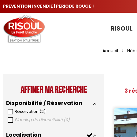
PREVENTION INCENDIE | PERIODE ROUGE !
RISOUL
LES INCONTOURNABLES
Accueil
>
Héb
Affiner ma recherche
3
rés
Disponibilité / Réservation
Réservation
(
2
)
Planning de disponibilité
(
0
)
Localisation