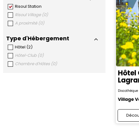
Risoul Station
Risoul Village
(
0
)
A proximité
(
0
)
Type d'Hébergement
Hôtel
(
2
)
Hôtel-Club
(
0
)
Chambre d'Hôtes
(
0
)
Hôtel
Lagra
Discothèque
Village 
Décou