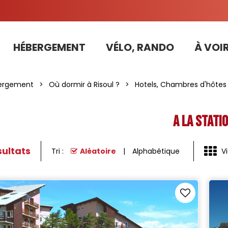
HÉBERGEMENT
VÉLO, RANDO
À VOIR
Tarifs préférentiels Risoul Résa (forfaits, parking ,matériel...)
ergement
>
Où dormir à Risoul ?
>
Hotels, Chambres d'hôtes
A la stati
ultats
Tri :
Aléatoire
Alphabétique
V