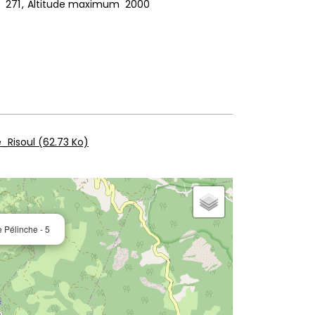
271
Altitude maximum
2000
e_Risoul
(62.73 Ko)
 Pélinche - 5