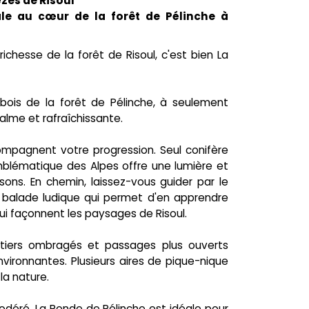
zes de Risoul
le au cœur de la forêt de Pélinche à
ichesse de la forêt de Risoul, c'est bien La
-bois de la forêt de Pélinche, à seulement
lme et rafraîchissante.
compagnent votre progression. Seul conifère
mblématique des Alpes offre une lumière et
sons. En chemin, laissez-vous guider par le
ne balade ludique qui permet d'en apprendre
qui façonnent les paysages de Risoul.
stiers ombragés et passages plus ouverts
nvironnantes. Plusieurs aires de pique-nique
 la nature.
déré, La Ronde de Pélinche est idéale pour