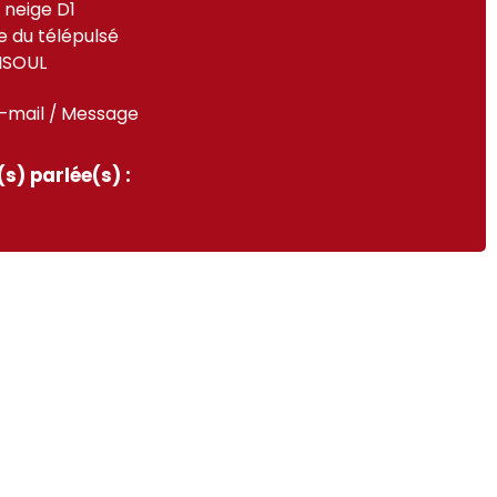
 neige D1
 du télépulsé
ISOUL
-mail / Message
s) parlée(s) :