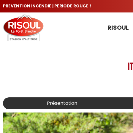
PREVENTION INCENDIE | PERIODE ROUGE !
RISOUL
LES INCONTOURNABLES
I
Présentation