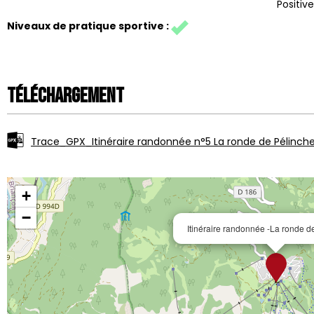
Positive
Niveaux de pratique sportive
:
Téléchargement
Trace_GPX_Itinéraire randonnée n°5 La ronde de Pélinch
+
−
Itinéraire randonnée -La ronde de