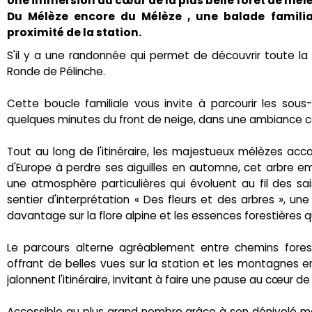
Une immersion au cœur de la plus belle forêt de mélè
Du Mélèze encore du Mélèze , une balade familia
proximité de la station.
S'il y a une randonnée qui permet de découvrir toute la r
Ronde de Pélinche.
Cette boucle familiale vous invite à parcourir les sous
quelques minutes du front de neige, dans une ambiance ca
Tout au long de l'itinéraire, les majestueux mélèzes ac
d'Europe à perdre ses aiguilles en automne, cet arbre e
une atmosphère particulières qui évoluent au fil des sai
sentier d'interprétation « Des fleurs et des arbres », u
davantage sur la flore alpine et les essences forestières 
Le parcours alterne agréablement entre chemins fore
offrant de belles vues sur la station et les montagnes e
jalonnent l'itinéraire, invitant à faire une pause au cœur de
Accessible au plus grand nombre grâce à son dénivelé mo