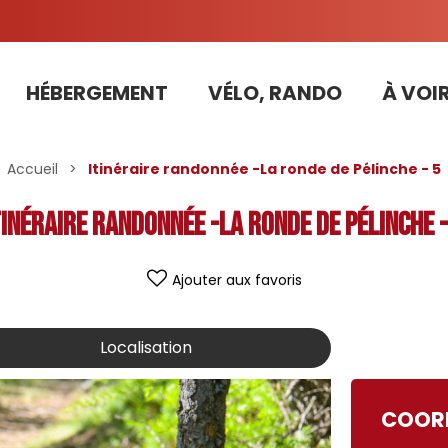
HÉBERGEMENT
VÉLO, RANDO
À VOIR
Tarifs préférentiels Risoul Résa (forfaits, parking ,matériel...)
Accueil
>
Itinéraire randonnée -La ronde de Pélinche - 5
tinéraire randonnée -La ronde de Pélinche -
Ajouter aux favoris
Localisation
COOR