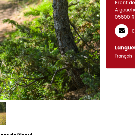
Front de
A gauche
05600
R
E
Langue(
Français