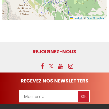
Leaflet
|
©
OpenStreetMap
REJOIGNEZ-NOUS
RECEVEZ NOS NEWSLETTERS