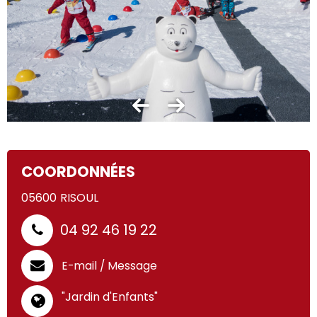
COORDONNÉES
05600
RISOUL
04 92 46 19 22
E-mail / Message
"Jardin d'Enfants"