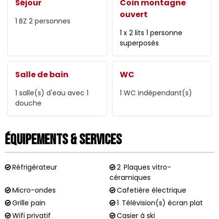
Séjour
Coin montagne
ouvert
1
BZ 2 personnes
1 x 2 lits 1 personne
superposés
Salle de bain
WC
1
salle(s) d'eau avec 1
1
WC indépendant(s)
douche
Équipements & Services
Réfrigérateur
2
Plaques vitro-
céramiques
Micro-ondes
Cafetière électrique
Grille pain
1
Télévision(s) écran plat
Wifi privatif
Casier à ski