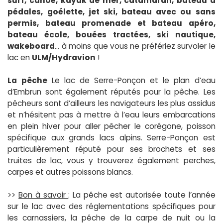
surf, canoë, kayak de mer, catamaran, bateau à
pédales, goélette, jet ski, bateau avec ou sans
permis, bateau promenade et bateau apéro,
bateau école, bouées tractées, ski nautique,
wakeboard
… à moins que vous ne préfériez survoler le
lac en
ULM/Hydravion
!
La pêche
Le lac de Serre-Ponçon et le plan d’eau
d’Embrun sont également réputés pour la pêche. Les
pêcheurs sont d’ailleurs les navigateurs les plus assidus
et n’hésitent pas à mettre à l’eau leurs embarcations
en plein hiver pour aller pêcher le corégone, poisson
spécifique aux grands lacs alpins. Serre-Ponçon est
particulièrement réputé pour ses brochets et ses
truites de lac, vous y trouverez également perches,
carpes et autres poissons blancs.
>>
Bon à savoir
: La pêche est autorisée toute l’année
sur le lac avec des réglementations spécifiques pour
les carnassiers, la pêche de la carpe de nuit ou la