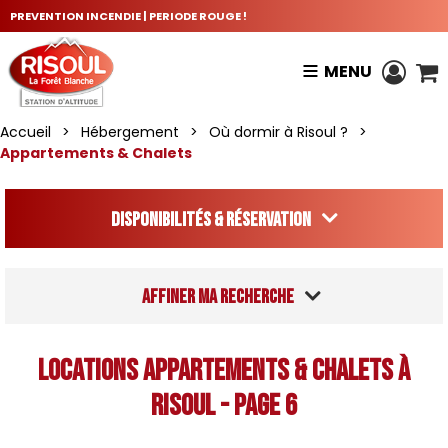
PREVENTION INCENDIE | PERIODE ROUGE !
MENU
Accueil
>
Hébergement
>
Où dormir à Risoul ?
>
Appartements & Chalets
Disponibilités & Réservation
Affiner ma recherche
Locations Appartements & Chalets à
Risoul - Page 6