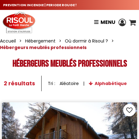
PREVENTION INCENDIE | PERIODE ROUGE !
MENU
Accueil
>
Hébergement
>
Où dormir à Risoul ?
>
Hébergeurs meublés professionnels
Hébergeurs meublés professionnels
2
résultats
Tri :
Aléatoire
Alphabétique