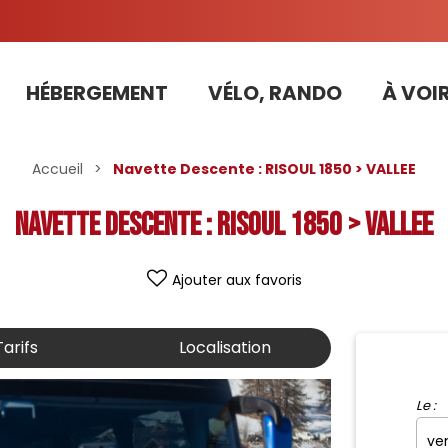
HÉBERGEMENT
VÉLO, RANDO
À VOIR
Tarifs préférentiels Risoul Résa (forfaits, parking ,matériel...)
Accueil
>
Navette Descente : RISOUL 1850 > VALLEE
Navette Descente : RISOUL 1850 > VALLEE
Ajouter aux favoris
Tarifs
Localisation
Le :