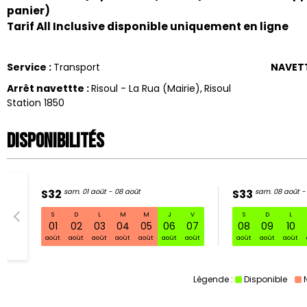
panier)
Tarif All Inclusive disponible uniquement en ligne
Service
:
Transport
NAVET
Arrêt navettte
:
Risoul - La Rua (Mairie)
Risoul
Station 1850
Disponibilités
S32
sam. 01 août - 08 août
S33
sam. 08 août -
S
D
L
M
M
J
V
S
D
L
S32 sam. 
01
02
03
04
05
06
07
08
09
10
août
août
août
août
août
août
août
août
août
août
Légende :
Disponible