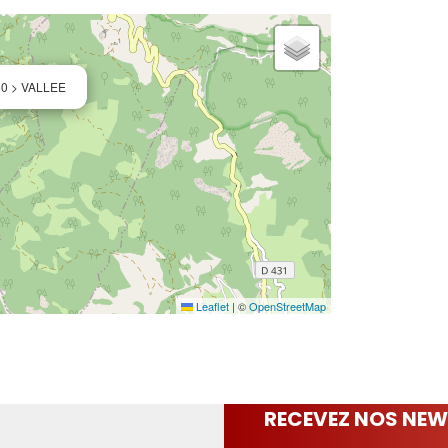
50 > VALLEE
Leaflet
|
©
OpenStreetMap
RECEVEZ NOS NEW