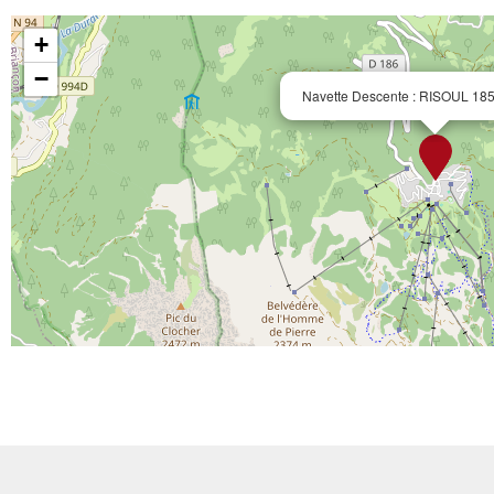
+
−
Navette Descente : RISOUL 18