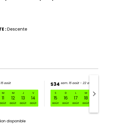
TE
:
Descente
 15 août
S34
sam. 15 août - 22 août
M
M
J
V
S
D
L
M
M
J
V
01 août - 08 août
11
12
13
14
15
16
17
18
19
20
21
août
août
août
août
août
août
août
août
août
août
août
Non disponible