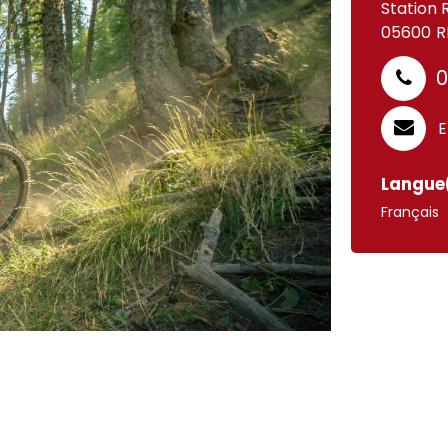
Station 
05600
R
0
E
Langue(
Français