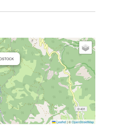
ODSTOCK
Leaflet
|
©
OpenStreetMap