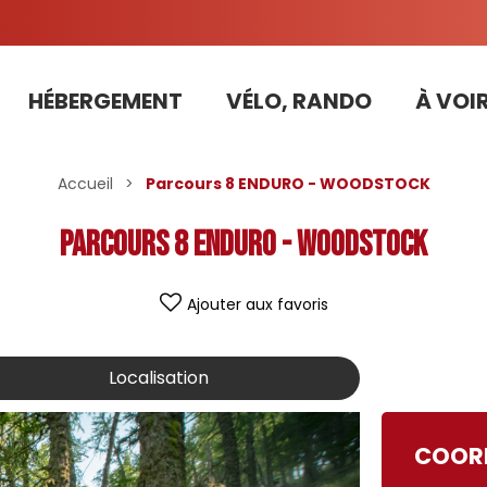
HÉBERGEMENT
VÉLO, RANDO
À VOIR
Tarifs préférentiels Risoul Résa (forfaits, parking ,matériel...)
Accueil
>
Parcours 8 ENDURO - WOODSTOCK
Parcours 8 ENDURO - WOODSTOCK
Ajouter aux favoris
Localisation
COOR