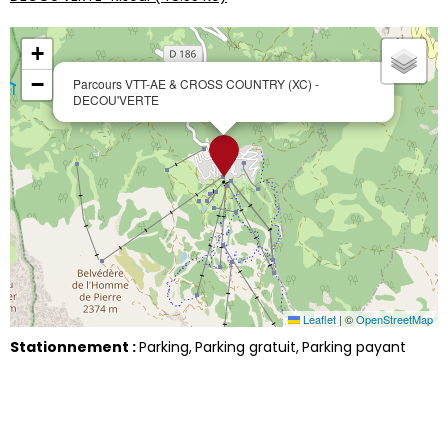
+
−
Parcours VTT-AE & CROSS COUNTRY (XC) -
DECOU'VERTE
Leaflet
|
©
OpenStreetMap
Stationnement :
Parking
Parking gratuit
Parking payant