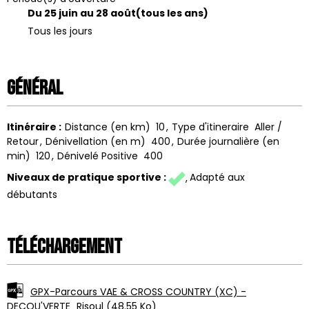
Du 25 juin au 28 août
(tous les ans)
Tous les jours
Général
Itinéraire
:
Distance (en km)
10
Type d'itineraire
Aller /
Retour
Dénivellation (en m)
400
Durée journalière (en
min)
120
Dénivelé Positive
400
Niveaux de pratique sportive
:
Adapté aux
débutants
Téléchargement
GPX-Parcours VAE & CROSS COUNTRY (XC) -
DECOU'VERTE_Risoul
(48.55 Ko)