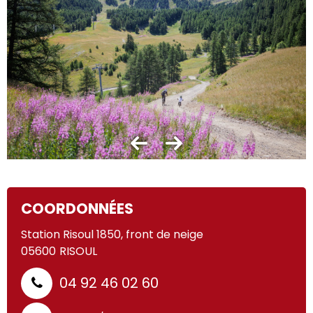
COORDONNÉES
Station Risoul 1850, front de neige
05600
RISOUL
04 92 46 02 60