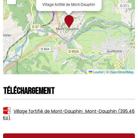
Village fortifié de Mont-Dauphin
Leaflet
|
©
OpenStreetMap
Téléchargement
Village fortifié de Mont-Dauphin_Mont-Dauphin
(395.46
Ko)