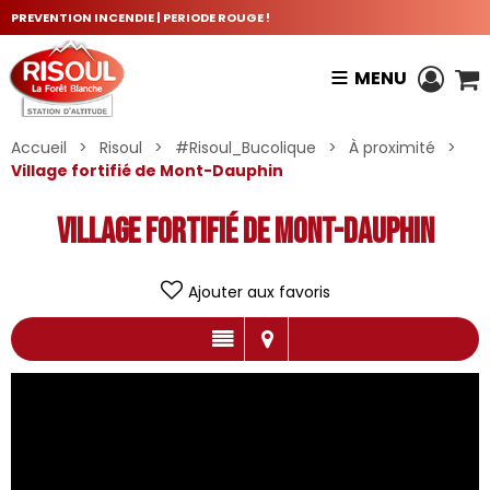
PREVENTION INCENDIE | PERIODE ROUGE !
MENU
Accueil
>
Risoul
>
#Risoul_Bucolique
>
À proximité
>
Village fortifié de Mont-Dauphin
Village fortifié de Mont-Dauphin
Ajouter aux favoris