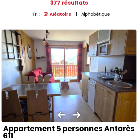
377
résultats
Tri :
Aléatoire
Alphabétique
Appartement 5 personnes Antarès
611