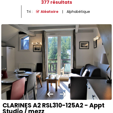
377
résultats
Tri :
Aléatoire
Alphabétique
CLARINES A2 RSL310-125A2 - Appt
Studio / mezz