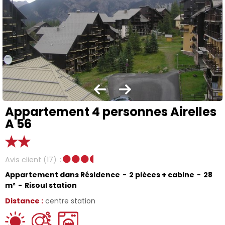
Appartement 4 personnes Airelles
A 56
Avis client
(17)
Appartement dans Résidence
2 pièces + cabine
28
m²
Risoul station
Distance :
centre station