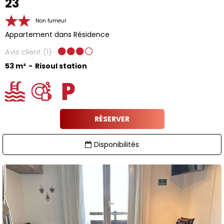
23
Non fumeur
Appartement dans Résidence
Avis client
(1)
53
m²
Risoul station
RÉSERVER
Disponibilités