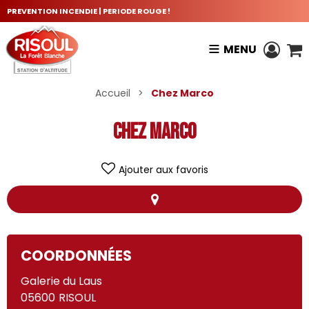
PREVENTION INCENDIE | PERIODE ROUGE !
MENU
Accueil
>
Chez Marco
Chez Marco
Ajouter aux favoris
+
COORDONNÉES
−
Galerie du Laus
Chez Marco
05600
RISOUL