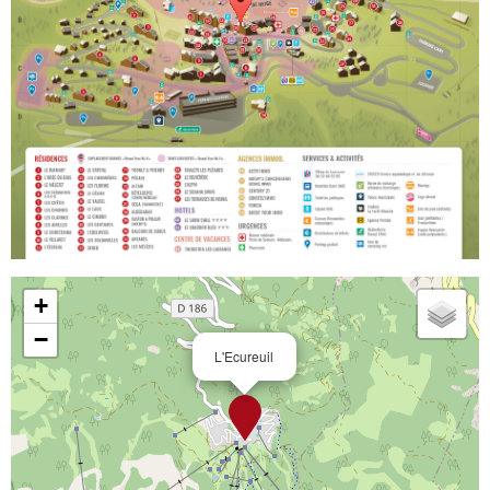
+
−
L'Ecureuil