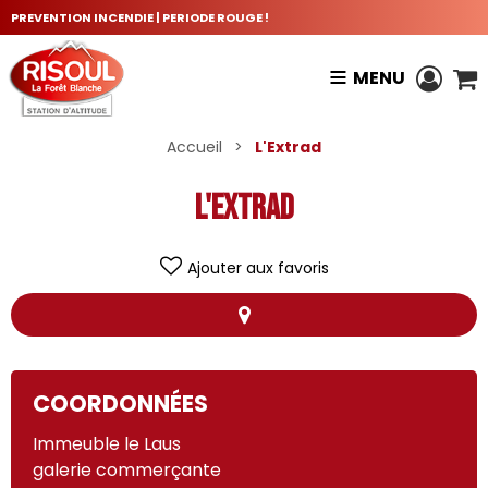
PREVENTION INCENDIE | PERIODE ROUGE !
MENU
Accueil
>
L'Extrad
L'Extrad
Ajouter aux favoris
+
COORDONNÉES
−
Immeuble le Laus
L'Extrad
galerie commerçante