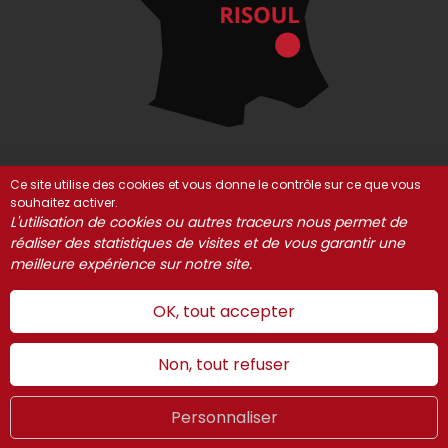
Ce site utilise des cookies et vous donne le contrôle sur ce que vous
souhaitez activer.
© Risoul 2021-2025
Mentions Légales
Partenaires
L'utilisation de cookies ou autres traceurs nous permet de
Gestion des cookies
réaliser des statistiques de visites et de vous garantir une
meilleure expérience sur notre site.
OK, tout accepter
Non, tout refuser
Personnaliser
Été
LIVE
FR
WEBCAMS