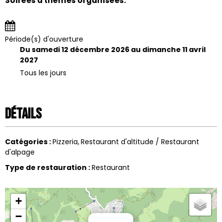
Soirées à thèmes organisées.
Période(s) d'ouverture
Du samedi 12 décembre 2026 au dimanche 11 avril
2027
Tous les jours
Détails
Catégories
:
Pizzeria
Restaurant d'altitude / Restaurant
d'alpage
Type de restauration
:
Restaurant
+
−