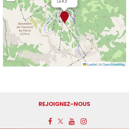
Le K.2
Leaflet
|
©
OpenStreetMap
REJOIGNEZ-NOUS