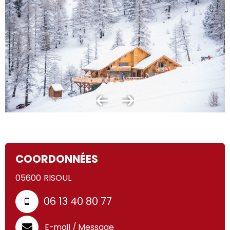
COORDONNÉES
05600
RISOUL
06 13 40 80 77
E-mail / Message