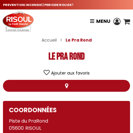
PREVENTION INCENDIE | PERIODE ROUGE !
MENU
Accueil
>
Le Pra Rond
Le Pra Rond
Ajouter aux favoris
+
COORDONNÉES
−
Piste du PraRond
Le Pra Rond
05600
RISOUL