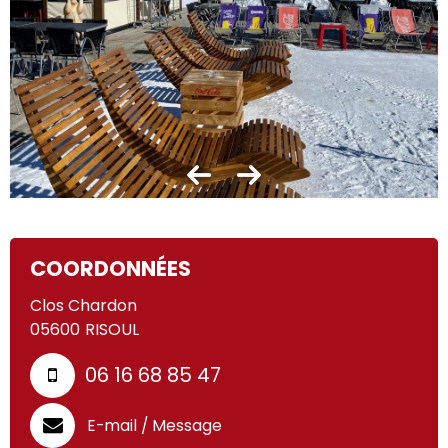
COORDONNÉES
Clos Chardon
05600
RISOUL
06 16 68 85 47
E-mail / Message