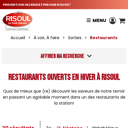
PREVENTION INCENDIE | PERIODE ROUGE !
MENU
Accueil
>
À voir, À faire
>
Sorties
>
Restaurants
Affiner ma recherche
Restaurants ouverts en hiver à Risoul
Quoi de mieux que (re) découvrir les saveurs de notre terroir
en passant un agréable moment dans un des restaurants de
la station!
20
résultats
Tri :
Aléatoire
Alphabétique