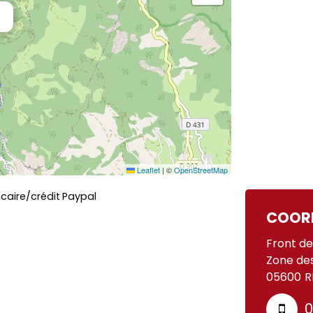
Leaflet
|
©
OpenStreetMap
caire/crédit
Paypal
COOR
Front de
Zone de
05600
R
0