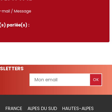
-mail / Message
s) parlée(s) :
SLETTERS
FRANCE
ALPES DU SUD
HAUTES-ALPES