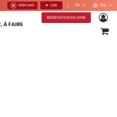
Été
LIVE
FR
WEBCAMS
RÉSERVATION EN LIGNE
, À FAIRE
OFFRES SÉJOURS HIVER