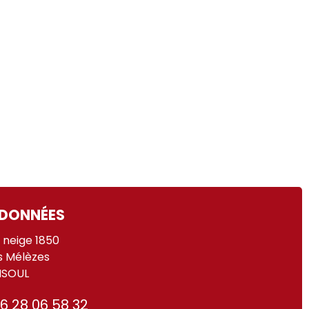
DONNÉES
 neige 1850
s Mélèzes
ISOUL
6 28 06 58 32