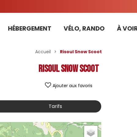
HÉBERGEMENT
VÉLO, RANDO
À VOIR
Tarifs préférentiels Risoul Résa (forfaits, parking ,matériel...)
Accueil
>
Risoul Snow Scoot
Risoul Snow Scoot
Ajouter aux favoris
Tarifs