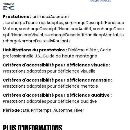
Prestations
:
animauxAcceptes
surchargeTourismesAdaptes
surchargeDescriptifHandicap
Moteur
surchargeDescriptifHandicapAuditif
surchargeDesc
riptifHandicapVisuel
surchargeDescriptifHandicapMental
su
rchargeNombreFauteuilsRoulants
Habilitations du prestataire
:
Diplôme d'état
Carte
professionnelle J.S.
Guide de haute montagne
Critères d'accessibilité pour déficience visuelle
:
Prestations adaptées pour déficience visuelle
Critères d'accessibilité pour déficience mentale
:
Prestations adaptées pour déficience mentale
Critères d'accessibilité pour déficience auditive
:
Prestations adaptées pour déficience auditive
Période
:
Eté
Printemps
Automne
Hiver
Plus d'informations