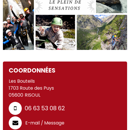
COORDONNÉES
Les Bouteils
1703 Route des Puys
05600
RISOUL
06 63 53 08 62
E-mail / Message