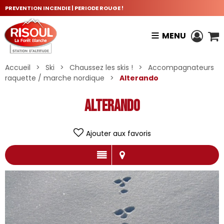
PREVENTION INCENDIE | PERIODE ROUGE !
MENU
Accueil
>
Ski
>
Chaussez les skis !
>
Accompagnateurs
raquette / marche nordique
>
Alterando
Alterando
Ajouter aux favoris