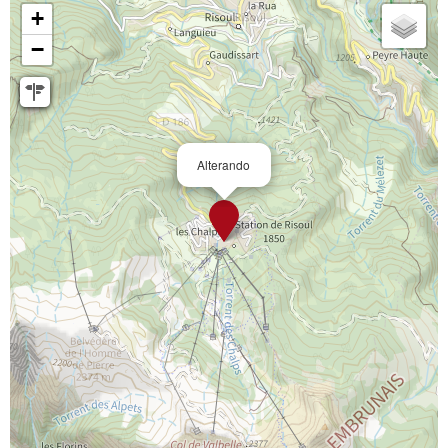
+
−
Alterando