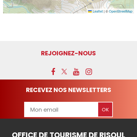
Leaflet
|
©
OpenStreetMap
REJOIGNEZ-NOUS
RECEVEZ NOS NEWSLETTERS
OFFICE DE TOURISME DE RISOUL