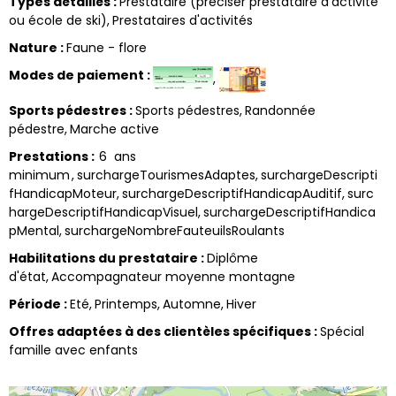
Types détaillés
:
Prestataire (préciser prestataire d'activité
ou école de ski)
Prestataires d'activités
Nature
:
Faune - flore
Modes de paiement
:
Sports pédestres
:
Sports pédestres
Randonnée
pédestre
Marche active
Prestations
:
6
ans
minimum
surchargeTourismesAdaptes
surchargeDescripti
fHandicapMoteur
surchargeDescriptifHandicapAuditif
surc
hargeDescriptifHandicapVisuel
surchargeDescriptifHandica
pMental
surchargeNombreFauteuilsRoulants
Habilitations du prestataire
:
Diplôme
d'état
Accompagnateur moyenne montagne
Période
:
Eté
Printemps
Automne
Hiver
Offres adaptées à des clientèles spécifiques
:
Spécial
famille avec enfants