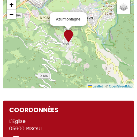
+
−
Azurmontagne
Leaflet
|
©
OpenStreetMap
COORDONNÉES
L'Eglise
05600
RISOUL