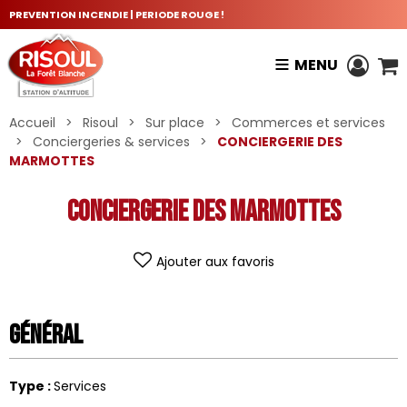
PREVENTION INCENDIE | PERIODE ROUGE !
MENU
Accueil
>
Risoul
>
Sur place
>
Commerces et services
>
Conciergeries & services
>
CONCIERGERIE DES
MARMOTTES
CONCIERGERIE DES MARMOTTES
Ajouter aux favoris
Général
Type
:
Services