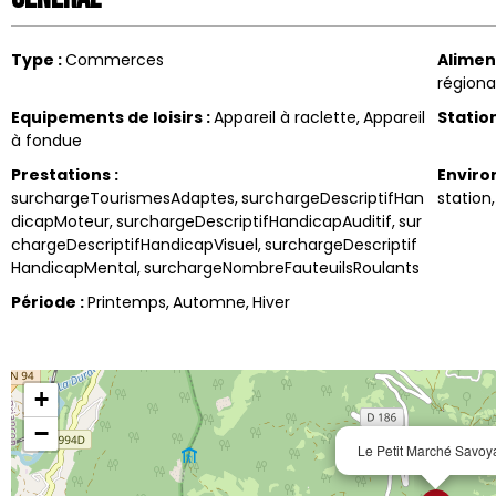
Type
:
Commerces
Alimen
région
Equipements de loisirs
:
Appareil à raclette
Appareil
Stati
à fondue
Prestations
:
Envir
surchargeTourismesAdaptes
surchargeDescriptifHan
station
dicapMoteur
surchargeDescriptifHandicapAuditif
sur
chargeDescriptifHandicapVisuel
surchargeDescriptif
HandicapMental
surchargeNombreFauteuilsRoulants
Période
:
Printemps
Automne
Hiver
+
−
Le Petit Marché Savoy