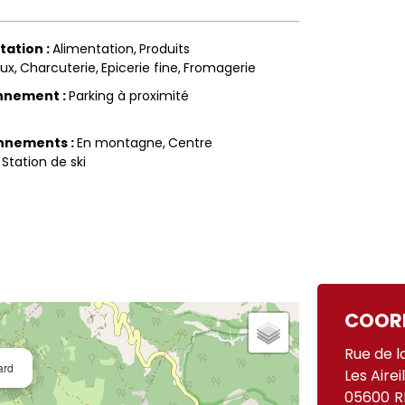
tation
:
Alimentation
Produits
aux
Charcuterie
Epicerie fine
Fromagerie
onnement
:
Parking à proximité
onnements
:
En montagne
Centre
Station de ski
COOR
Rue de l
ard
Les Airei
05600
R