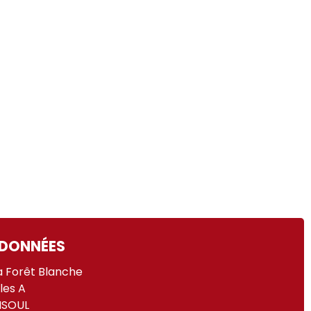
DONNÉES
a Forêt Blanche
lles A
ISOUL