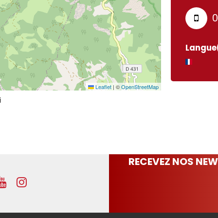
0
Langue(
Leaflet
|
©
OpenStreetMap
i
RECEVEZ NOS NEW