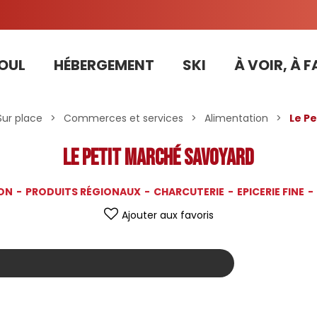
OUL
HÉBERGEMENT
SKI
À VOIR, À F
Tarifs préférentiels Risoul Résa (forfaits, parking ,matériel...)
Accompagnateurs raquette / marche nordique
Sur place
>
Commerces et services
>
Alimentation
>
Le P
Le Petit Marché Savoyard
ON
PRODUITS RÉGIONAUX
CHARCUTERIE
EPICERIE FINE
Ajouter aux favoris