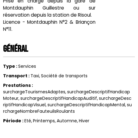
Prise en charge depuis la gare de
Montdauphin Guillestre ou sur
réservation depuis la station de Risoul.
Licence - Montdauphin N°2 & Briançon
N°11.
Général
Type
:
Services
Transport
:
Taxi
Société de transports
Prestations
:
surchargeTourismesAdaptes
surchargeDescriptifHandicap
Moteur
surchargeDescriptifHandicapAuditif
surchargeDesc
riptifHandicapVisuel
surchargeDescriptifHandicapMental
su
rchargeNombreFauteuilsRoulants
Période
:
Eté
Printemps
Automne
Hiver