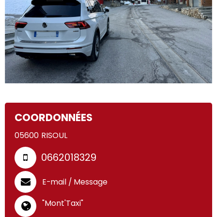
COORDONNÉES
05600
RISOUL
0662018329
E-mail / Message
"Mont'Taxi"