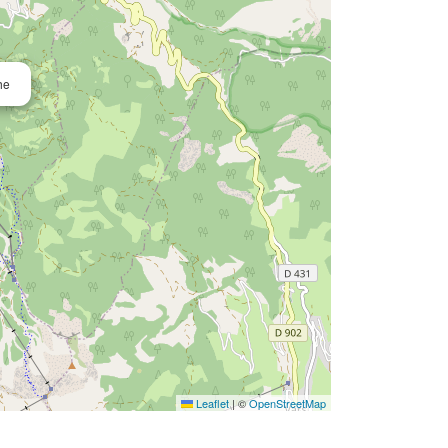
he
Leaflet
|
©
OpenStreetMap