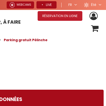
Été
LIVE
FR
WEBCAMS
RÉSERVATION EN LIGNE
, À FAIRE
OFFRES SÉJOURS HIVER
>
Parking gratuit Pélinche
DONNÉES