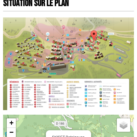
Situation sur le Plan
+
−
SKISET Betelgeuse