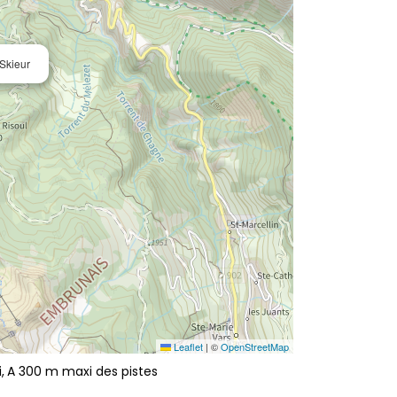
 Skieur
Leaflet
|
©
OpenStreetMap
i
A 300 m maxi des pistes