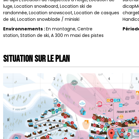
luge
Location snowboard
Location ski de
dicapM
randonnée
Location snowscoot
Location de casques
chargeD
de ski
Location snowblade / miniski
Handic
Environnements
:
En montagne
Centre
Périod
station
Station de ski
A 300 m maxi des pistes
Situation sur le Plan