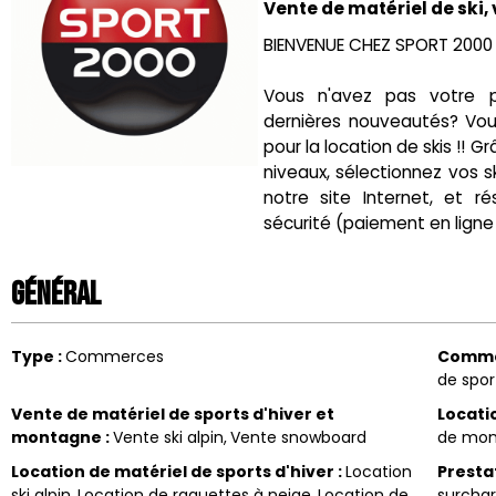
Vente de matériel de ski
BIENVENUE CHEZ SPORT 2000 
Vous n'avez pas votre p
dernières nouveautés? Vou
pour la location de skis !! 
niveaux, sélectionnez vos 
notre site Internet, et r
sécurité (paiement en ligne 
Général
Type
:
Commerces
Comm
de spor
Vente de matériel de sports d'hiver et
Locati
montagne
:
Vente ski alpin
Vente snowboard
de mon
Location de matériel de sports d'hiver
:
Location
Presta
ski alpin
Location de raquettes à neige
Location de
surcha