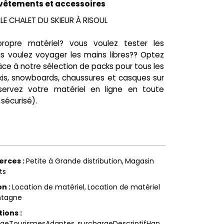
, vêtements et accessoires
LE CHALET DU SKIEUR À RISOUL
ropre matériel? vous voulez tester les
s voulez voyager les mains libres?? Optez
Grâce à notre sélection de packs pour tous les
skis, snowboards, chaussures et casques sur
éservez votre matériel en ligne en toute
sécurisé).
erces
:
Petite à Grande distribution
Magasin
ts
on
:
Location de matériel
Location de matériel
tagne
tions
:
rgeTourismesAdaptes
surchargeDescriptifHan