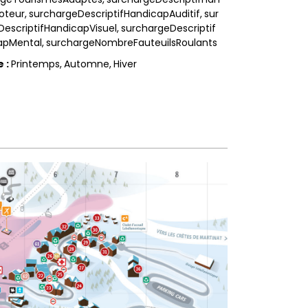
oteur
surchargeDescriptifHandicapAuditif
sur
escriptifHandicapVisuel
surchargeDescriptif
apMental
surchargeNombreFauteuilsRoulants
e
:
Printemps
Automne
Hiver