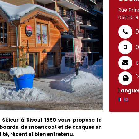
Rue Prin
05600
R
0
0
E
"
Langue(
 Skieur à Risoul 1850 vous propose la
wboards, de snowscoot et de casques en
lité, récent et bien entretenu.