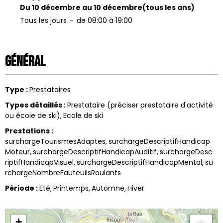
Du 10 décembre au 10 décembre
(tous les ans)
Tous les jours
de 08:00 à 19:00
Général
Type
:
Prestataires
Types détaillés
:
Prestataire (préciser prestataire d'activité
ou école de ski)
Ecole de ski
Prestations
:
surchargeTourismesAdaptes
surchargeDescriptifHandicap
Moteur
surchargeDescriptifHandicapAuditif
surchargeDesc
riptifHandicapVisuel
surchargeDescriptifHandicapMental
su
rchargeNombreFauteuilsRoulants
Période
:
Eté
Printemps
Automne
Hiver
+