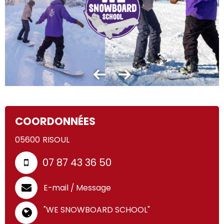
COORDONNÉES
05600
RISOUL
07 87 43 36 50
E-mail / Message
"WE SNOWBOARD SCHOOL"