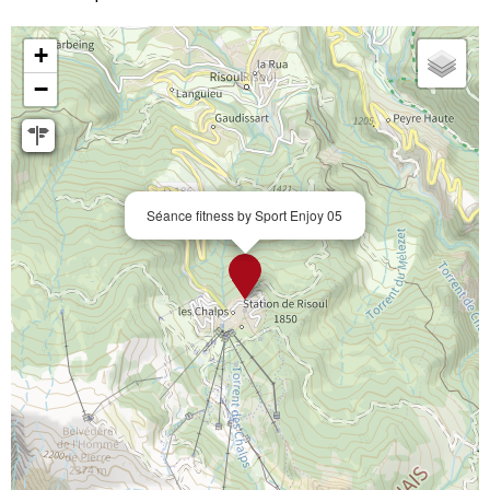
+
−
Séance fitness by Sport Enjoy 05