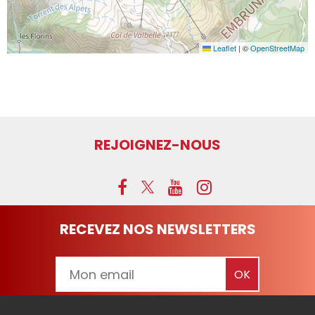
Leaflet
|
©
OpenStreetMap
REJOIGNEZ-NOUS
RECEVEZ NOS NEWSLETTERS