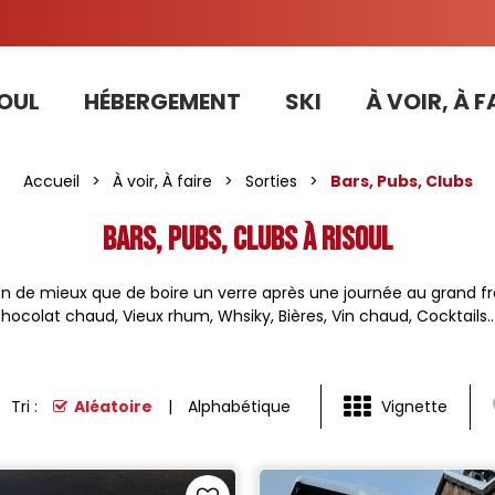
OUL
HÉBERGEMENT
SKI
À VOIR, À F
Tarifs préférentiels Risoul Résa (forfaits, parking ,matériel...)
Accompagnateurs raquette / marche nordique
Accueil
>
À voir, À faire
>
Sorties
>
Bars, Pubs, Clubs
Bars, Pubs, Clubs à Risoul
en de mieux que de boire un verre après une journée au grand fr
hocolat chaud, Vieux rhum, Whsiky, Bières, Vin chaud, Cocktails....
Tri :
Aléatoire
Alphabétique
Vignette