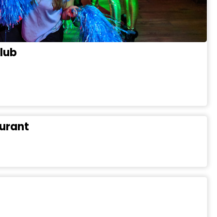
Club
urant