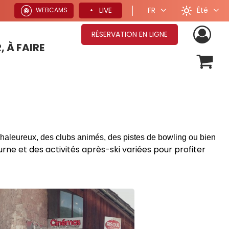
Été
LIVE
FR
WEBCAMS
RÉSERVATION EN LIGNE
, À FAIRE
OFFRES SÉJOURS HIVER
 chaleureux, des clubs animés, des pistes de bowling ou bien
rne et des activités après-ski variées pour profiter