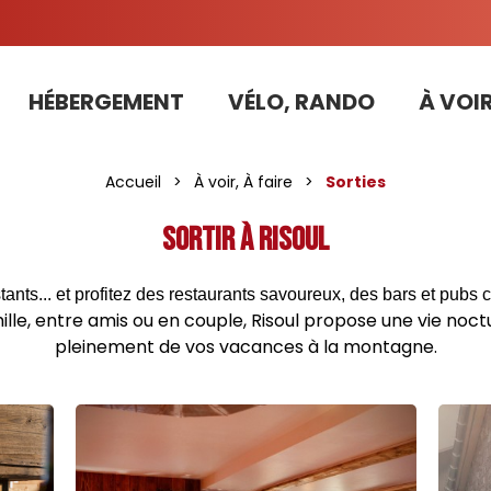
HÉBERGEMENT
VÉLO, RANDO
À VOIR
Tarifs préférentiels Risoul Résa (forfaits, parking ,matériel...)
Accueil
>
À voir, À faire
>
Sorties
Sortir à Risoul
ants... et profitez des restaurants savoureux, des bars et pubs
lle, entre amis ou en couple, Risoul propose une vie noctu
pleinement de vos vacances à la montagne.