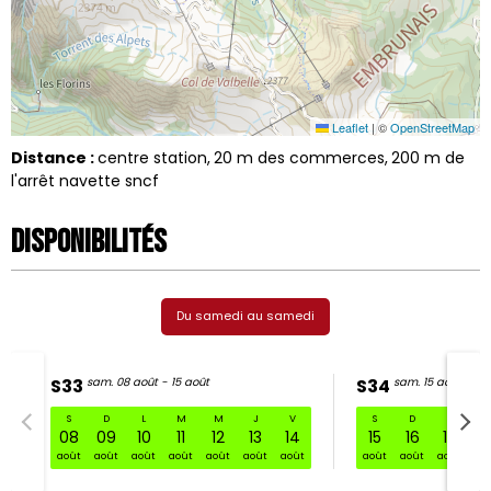
Leaflet
|
©
OpenStreetMap
Distance :
centre station
20
m des commerces
200
m de
l'arrêt navette sncf
Disponibilités
Du samedi au samedi
S33
sam. 08 août - 15 août
S34
sam. 15 août - 22
S
D
L
M
M
J
V
S
D
L
S33 sam. 08 août - 15 août
08
09
10
11
12
13
14
15
16
17
1
août
août
août
août
août
août
août
août
août
août
ao