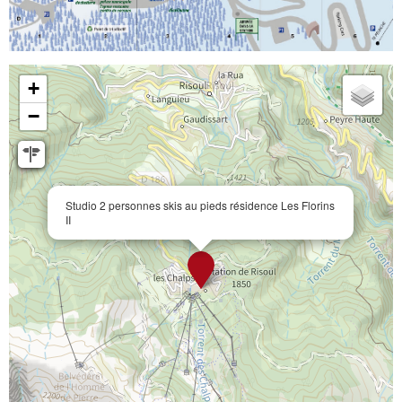
+
−
Studio 2 personnes skis au pieds résidence Les Florins
II