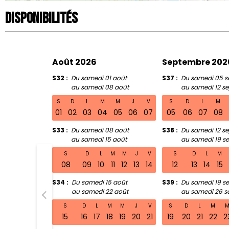
Disponibilités
Août 2026
Septembre 202
S32
Du samedi 01 août
S37
Du samedi 05 s
au samedi 08 août
au samedi 12 s
S
D
L
M
M
J
V
S
D
L
M
01
02
03
04
05
06
07
05
06
07
08
S33
Du samedi 08 août
S38
Du samedi 12 s
au samedi 15 août
au samedi 19 s
S
D
L
M
M
J
V
S
D
L
M
08
09
10
11
12
13
14
12
13
14
15
S34
Du samedi 15 août
S39
Du samedi 19 s
au samedi 22 août
au samedi 26 s
S32 Du sa
S
D
L
M
M
J
V
S
D
L
M
15
16
17
18
19
20
21
19
20
21
22
2