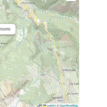
ELVEDERE
Leaflet
|
©
OpenStreetMap