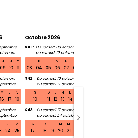
6
Octobre 2026
Novembre 2026
eptembre
S41
Du samedi 03 octobre
S46
Du samedi 07 no
eptembre
au samedi 10 octobre
au samedi 14 no
M
J
V
S
D
L
M
M
J
V
S
D
L
M
09
10
11
03
04
05
06
07
08
09
07
08
09
10
1
eptembre
S42
Du samedi 10 octobre
S47
Du samedi 14 no
eptembre
au samedi 17 octobre
au samedi 21 nov
M
J
V
S
D
L
M
M
J
V
S
D
L
M
M
16
17
18
10
11
12
13
14
15
16
14
15
16
17
18
eptembre
S43
Du samedi 17 octobre
S48
Du samedi 21 nov
eptembre
au samedi 24 octobre
au samedi 28 no
medi 01 août au samedi 08 août
M
J
V
S
D
L
M
M
J
V
S
D
L
M
M
3
24
25
17
18
19
20
21
22
23
21
22
23
24
25