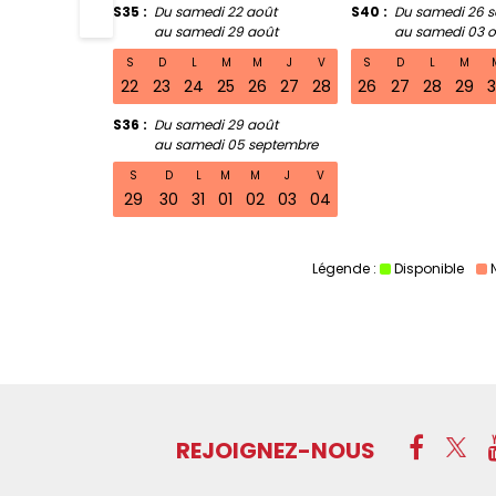
S35
Du samedi 22 août
S40
Du samedi 26 
au samedi 29 août
au samedi 03 o
S
D
L
M
M
J
V
S
D
L
M
22
23
24
25
26
27
28
26
27
28
29
S36
Du samedi 29 août
au samedi 05 septembre
S
D
L
M
M
J
V
29
30
31
01
02
03
04
Légende :
Disponible
REJOIGNEZ-NOUS