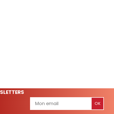
vembre
S53
Du samedi 26 décembre
S4
Du samedi 23 janvier
cembre
au samedi 02 janvier
au samedi 30 janvier
J
V
S
D
L
M
M
J
V
S
D
L
M
M
J
03
04
26
27
28
29
30
31
01
23
24
25
26
27
2
S5
Du samedi 30 janvier
au samedi 06 février
S
D
L
M
M
J
30
31
01
02
03
0
SLETTERS