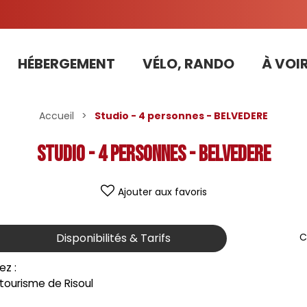
HÉBERGEMENT
VÉLO, RANDO
À VOIR
Tarifs préférentiels Risoul Résa (forfaits, parking ,matériel...)
Accueil
>
Studio - 4 personnes - BELVEDERE
Studio - 4 personnes - BELVEDERE
Ajouter aux favoris
Disponibilités & Tarifs
C
ez :
e tourisme de Risoul