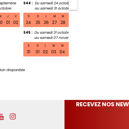
septembre
S44
Du samedi 24 octobre
S49
Du samedi 28 no
ctobre
au samedi 31 octobre
au samedi 05 dé
M
J
V
S
D
L
M
M
J
V
S
D
L
M
M
30
01
02
24
25
26
27
28
29
30
28
29
30
01
02
S45
Du samedi 31 octobre
au samedi 07 novembre
S
D
L
M
M
J
V
31
01
02
03
04
05
06
Non disponible
RECEVEZ NOS NEW