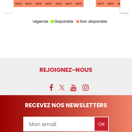
août
août
août
août
août
août
août
août
août
août
ao
Légende :
Disponible
Non disponible
REJOIGNEZ-NOUS
RECEVEZ NOS NEWSLETTERS