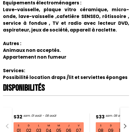
Equipements électroménagers :
Lave-vaisselle, plaque vitro céramique, micro-
onde, lave-vaisselle ,cafetière SENSEO, rôtissoire ,
service à fondue , TV et radio avec lecteur DVD,
aspirateur, jeux de société, appareil à raclette.
Autres :
Animaux non acceptés.
Appartement non fumeur
Services:
Possibilité location draps /lit et serviettes éponges
Disponibilités
S32
sam. 01 août - 08 août
S33
sam. 08 août - 15
S
D
L
M
M
J
V
S
D
L
S32 sam. 01 août - 08 août
01
02
03
04
05
06
07
08
09
10
11