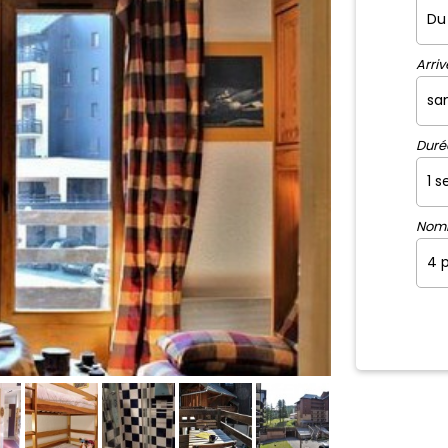
Arriv
Duré
Nom