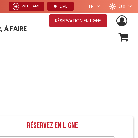
Été
LIVE
FR
WEBCAMS
RÉSERVATION EN LIGNE
, À FAIRE
OFFRES SÉJOURS HIVER
Réservez en ligne