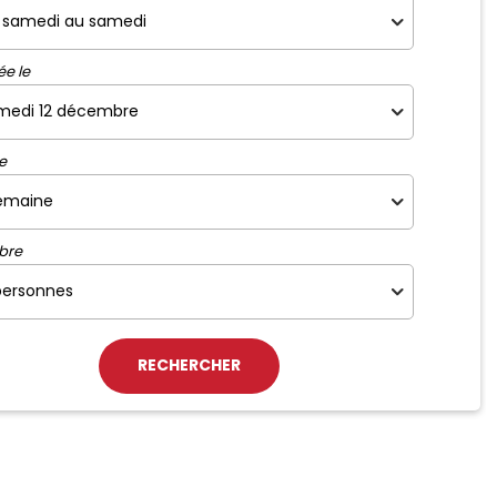
ée le
e
bre