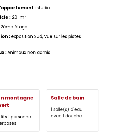
d'appartement
:
studio
icie
:
20
m²
2éme étage
tion
:
exposition Sud
Vue sur les pistes
ux
:
Animaux non admis
in montagne
Salle de bain
vert
1
salle(s) d'eau
avec 1 douche
2 lits 1 personne
erposés