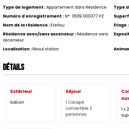
Type de logement
:
Appartement dans Résidence
Type 
Numéro d'enregistrement
:
N°
05119 000377 PZ
Superf
Nom de la résidence
:
Eterlou
Etage
:
Résidence avec/sans ascenseur
:
Résidence sans
Exposi
ascenseur
Localisation
:
Risoul station
Anima
Détails
Extérieur
Séjour
Co
ou
balcon
1
Canapé
convertible 2
1 x 
personnes
sup