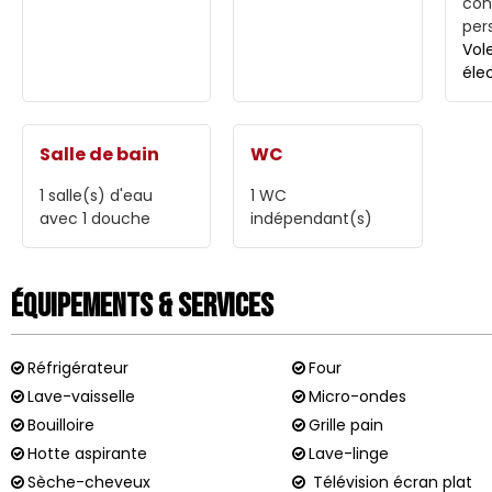
con
per
Vol
éle
Salle de bain
WC
1
salle(s) d'eau
1
WC
avec 1 douche
indépendant(s)
Équipements & Services
Réfrigérateur
Four
Lave-vaisselle
Micro-ondes
Bouilloire
Grille pain
Hotte aspirante
Lave-linge
Sèche-cheveux
Télévision écran plat