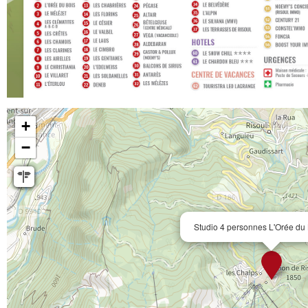
+
−
Studio 4 personnes L'Orée du