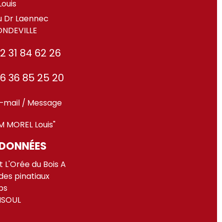
Louis
u Dr Laennec
NDEVILLE
2 31 84 62 26
6 36 85 25 20
-mail / Message
M MOREL Louis"
DONNÉES
 L'Orée du Bois A
des pinatiaux
ps
ISOUL