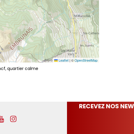
Leaflet
|
©
OpenStreetMap
ncf
quartier calme
RECEVEZ NOS NEW