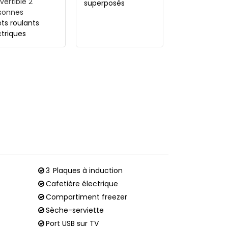
vertible 2
superposés
sonnes
ets roulants
ctriques
3
Plaques à induction
Cafetière électrique
Compartiment freezer
Sèche-serviette
Port USB sur TV