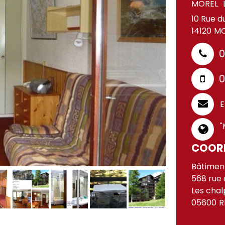
MOREL
10 Rue d
14120
MO
0
0
E
"
COOR
Bâtiment
568 rue 
Les chal
05600
R