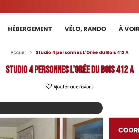
HÉBERGEMENT
VÉLO, RANDO
À VOIR
Tarifs préférentiels Risoul Résa (forfaits, parking ,matériel...)
Accueil
>
Studio 4 personnes L'Orée du Bois 412 A
Studio 4 personnes L'Orée du Bois 412 A
Ajouter aux favoris
COORD