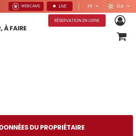
Été
LIVE
FR
WEBCAMS
RÉSERVATION EN LIGNE
, À FAIRE
OFFRES SÉJOURS HIVER
ONNÉES DU PROPRIÉTAIRE