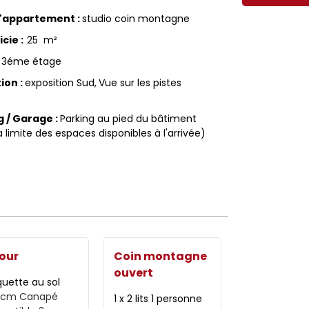
d'appartement
:
studio coin montagne
icie
:
25
m²
3éme étage
tion
:
exposition Sud
Vue sur les pistes
g / Garage
:
Parking au pied du bâtiment
a limite des espaces disponibles à l'arrivée)
our
Coin montagne
ouvert
uette au sol
 cm
Canapé
1 x 2 lits 1 personne