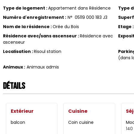
Type de logement
:
Appartement dans Résidence
Type 
Numéro d'enregistrement
:
N°
05119 000 183 J3
Superf
Nom de la résidence
:
Orée du Bois
Etage
:
Résidence avec/sans ascenseur
:
Résidence avec
Exposi
ascenseur
Localisation
:
Risoul station
Parkin
(dans l
Animaux
:
Animaux admis
Détails
Extérieur
Cuisine
Séj
balcon
Coin cuisine
Moq
140